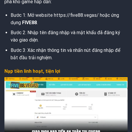
phá kho game hấp dẫn:
Bước 1: Mở website https://five88.vegas/ hoặc ứng
dụng
FIVE88
.
Bước 2: Nhập tên đăng nhập và mật khẩu đã đăng ký
vào giao diện.
Bước 3: Xác nhận thông tin và nhấn nút đăng nhập để
bắt đầu trải nghiệm.
Nạp tiền linh hoạt, tiện lợi