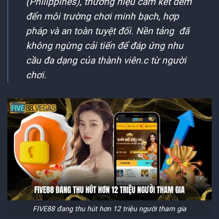
(Philippines), thương hiệu cam kết đem
đến môi trường chơi minh bạch, hợp
pháp và an toàn tuyệt đối. Nền tảng đã
không ngừng cải tiến để đáp ứng nhu
cầu đa dạng của thành viên.
c từ người
chơi.
FIVE88 đang thu hút hơn 12 triệu người tham gia