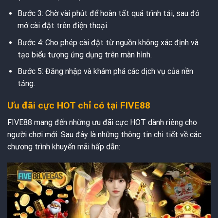
Bước 3: Chờ vài phút để hoàn tất quá trình tải, sau đó
mở cài đặt trên điện thoại.
Bước 4: Cho phép cài đặt từ nguồn không xác định và
tạo biểu tượng ứng dụng trên màn hình.
Bước 5: Đăng nhập và khám phá các dịch vụ của nền
tảng.
Ưu đãi cực HOT chỉ có tại FIVE88
FIVE88 mang đến những ưu đãi cực HOT dành riêng cho
người chơi mới. Sau đây là những thông tin chi tiết về các
chương trình khuyến mãi hấp dẫn: