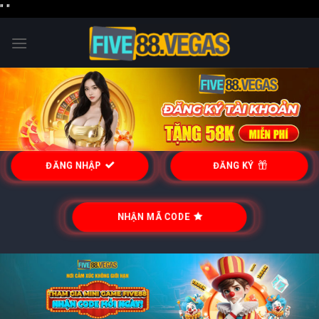
Bỏ
"
"
qua
nội
dung
ĐĂNG NHẬP
ĐĂNG KÝ
NHẬN MÃ CODE