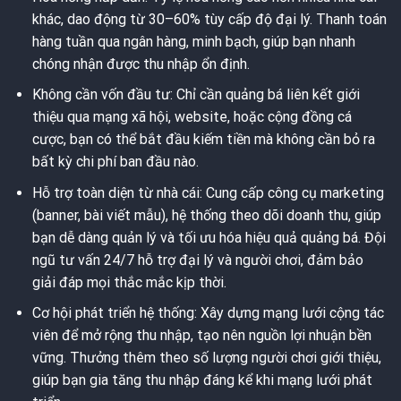
khác, dao động từ 30–60% tùy cấp độ đại lý. Thanh toán
hàng tuần qua ngân hàng, minh bạch, giúp bạn nhanh
chóng nhận được thu nhập ổn định.
Không cần vốn đầu tư: Chỉ cần quảng bá liên kết giới
thiệu qua mạng xã hội, website, hoặc cộng đồng cá
cược, bạn có thể bắt đầu kiếm tiền mà không cần bỏ ra
bất kỳ chi phí ban đầu nào.
Hỗ trợ toàn diện từ nhà cái: Cung cấp công cụ marketing
(banner, bài viết mẫu), hệ thống theo dõi doanh thu, giúp
bạn dễ dàng quản lý và tối ưu hóa hiệu quả quảng bá. Đội
ngũ tư vấn 24/7 hỗ trợ đại lý và người chơi, đảm bảo
giải đáp mọi thắc mắc kịp thời.
Cơ hội phát triển hệ thống: Xây dựng mạng lưới cộng tác
viên để mở rộng thu nhập, tạo nên nguồn lợi nhuận bền
vững. Thưởng thêm theo số lượng người chơi giới thiệu,
giúp bạn gia tăng thu nhập đáng kể khi mạng lưới phát