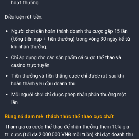
hoạt thưởng.
Điều kiện rút tiền:
Người chơi cần hoàn thành doanh thu cược gấp 15 lần
(tổng tiền nạp + tiền thưởng) trong vòng 30 ngày kể từ
khi nhận thưởng.
Chỉ áp dụng cho các sản phẩm cá cược thể thao và
casino trực tuyến.
Tiền thưởng và tiền thắng cược chỉ được rút sau khi
hoàn thành yêu cầu doanh thu.
Mỗi người chơi chỉ được phép nhận phần thưởng một
lần.
Bùng nổ đam mê thách thức thể thao cực chất
Tham gia cá cược thể thao để nhận thưởng thêm 10% giá
trị cược (tối đa 2.000.000 VNĐ mỗi tuần) khi đạt doanh thu