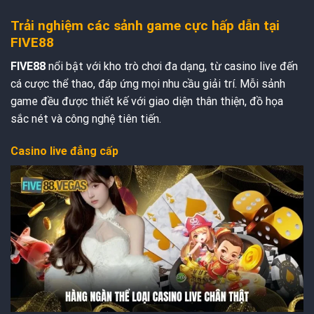
Trải nghiệm các sảnh game cực hấp dẫn tại
FIVE88
FIVE88
nổi bật với kho trò chơi đa dạng, từ casino live đến
cá cược thể thao, đáp ứng mọi nhu cầu giải trí. Mỗi sảnh
game đều được thiết kế với giao diện thân thiện, đồ họa
sắc nét và công nghệ tiên tiến.
Casino live đẳng cấp