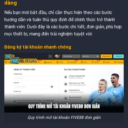
dàng
Nếu bạn mới bắt đầu, chỉ cần thực hiện theo các bước
hướng dẫn và tuân thủ quy định để chính thức trở thành
thành viên. Dưới đây là các bước chi tiết, đơn giản, phù hợp
mọi thiết bị, mang đến trải nghiệm tuyệt vời:
Đăng ký tài khoản nhanh chóng
Quy trình mở tài khoản FIVE88 đơn giản