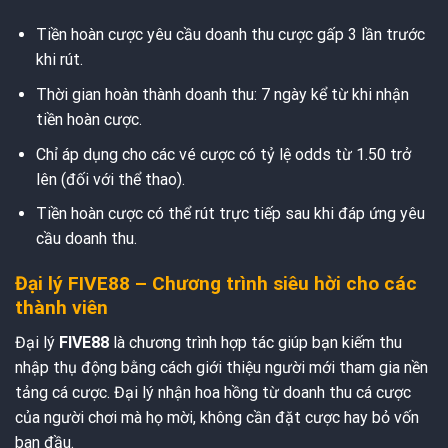
Tiền hoàn cược yêu cầu doanh thu cược gấp 3 lần trước
khi rút.
Thời gian hoàn thành doanh thu: 7 ngày kể từ khi nhận
tiền hoàn cược.
Chỉ áp dụng cho các vé cược có tỷ lệ odds từ 1.50 trở
lên (đối với thể thao).
Tiền hoàn cược có thể rút trực tiếp sau khi đáp ứng yêu
cầu doanh thu.
Đại lý FIVE88 – Chương trình siêu hời cho các
thành viên
Đại lý
FIVE88
là chương trình hợp tác giúp bạn kiếm thu
nhập thụ động bằng cách giới thiệu người mới tham gia nền
tảng cá cược. Đại lý nhận hoa hồng từ doanh thu cá cược
của người chơi mà họ mời, không cần đặt cược hay bỏ vốn
ban đầu.