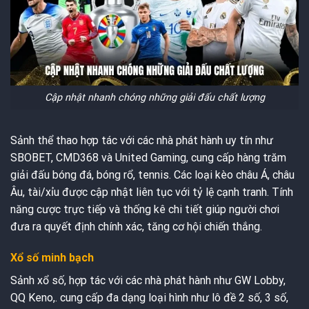
Cập nhật nhanh chóng những giải đấu chất lượng
Sảnh thể thao hợp tác với các nhà phát hành uy tín như
SBOBET, CMD368 và United Gaming, cung cấp hàng trăm
giải đấu bóng đá, bóng rổ, tennis. Các loại kèo châu Á, châu
Âu, tài/xỉu được cập nhật liên tục với tỷ lệ cạnh tranh. Tính
năng cược trực tiếp và thống kê chi tiết giúp người chơi
đưa ra quyết định chính xác, tăng cơ hội chiến thắng.
Xổ số minh bạch
Sảnh xổ số, hợp tác với các nhà phát hành như GW Lobby,
QQ Keno,. cung cấp đa dạng loại hình như lô đề 2 số, 3 số,