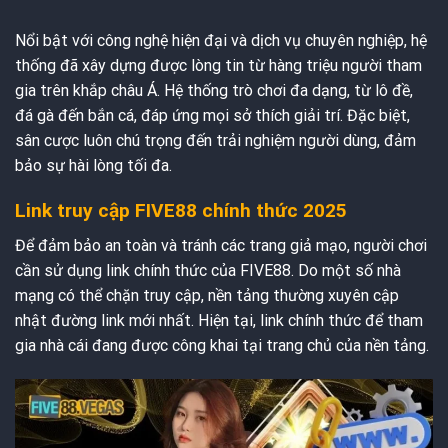
Nổi bật với công nghệ hiện đại và dịch vụ chuyên nghiệp, hệ
thống đã xây dựng được lòng tin từ hàng triệu người tham
gia trên khắp châu Á. Hệ thống trò chơi đa dạng, từ lô đề,
đá gà đến bắn cá, đáp ứng mọi sở thích giải trí. Đặc biệt,
sân cược luôn chú trọng đến trải nghiệm người dùng, đảm
bảo sự hài lòng tối đa.
Link truy cập FIVE88 chính thức 2025
Để đảm bảo an toàn và tránh các trang giả mạo, người chơi
cần sử dụng link chính thức của
FIVE8
8. Do một số nhà
mạng có thể chặn truy cập, nền tảng thường xuyên cập
nhật đường link mới nhất. Hiện tại, link chính thức để tham
gia nhà cái đang được công khai tại trang chủ của nền tảng.