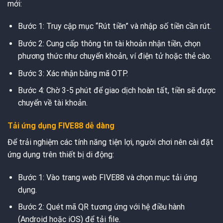
mới:
Bước 1: Truy cập mục “Rút tiền” và nhập số tiền cần rút.
Bước 2: Cung cấp thông tin tài khoản nhận tiền, chọn
phương thức như chuyển khoản, ví điện tử hoặc thẻ cào.
Bước 3: Xác nhận bằng mã OTP.
Bước 4: Chờ 3-5 phút để giao dịch hoàn tất, tiền sẽ được
chuyển về tài khoản.
Tải ứng dụng FIVE88 dễ dàng
Để trải nghiệm các tính năng tiện lợi, người chơi nên cài đặt
ứng dụng trên thiết bị di động:
Bước 1: Vào trang web FIVE88 và chọn mục tải ứng
dụng.
Bước 2: Quét mã QR tương ứng với hệ điều hành
(Android hoặc iOS) để tải file.