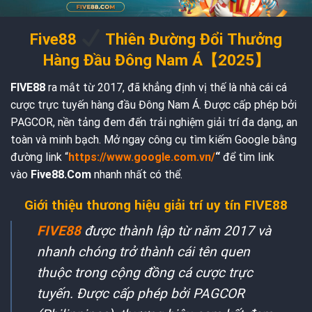
Five88
Thiên Đường Đổi Thưởng
Hàng Đầu Đông Nam Á
【2025】
FIVE88
ra mắt từ 2017, đã khẳng định vị thế là nhà cái cá
cược trực tuyến hàng đầu Đông Nam Á. Được cấp phép bởi
PAGCOR, nền tảng đem đến trải nghiệm giải trí đa dạng, an
toàn và minh bạch.
Mở ngay công cụ tìm kiếm Google bằng
đường link “
https://www.google.com.vn/
“
để tìm link
vào
Five88.Com
nhanh nhất có thể.
Giới thiệu thương hiệu giải trí uy tín FIVE88
FIVE88
được thành lập từ năm 2017 và
nhanh chóng trở thành cái tên quen
thuộc trong cộng đồng cá cược trực
tuyến. Được cấp phép bởi PAGCOR