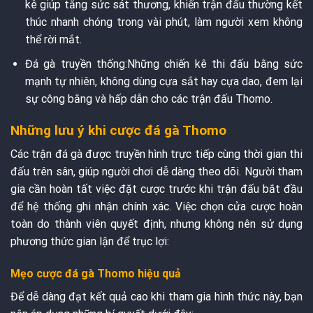
kê giúp tăng sức sát thương, khiến trận đấu thường kết
thúc nhanh chóng trong vài phút, làm người xem không
thể rời mắt.
Đá gà truyền thống:Những chiến kê thi đấu bằng sức
mạnh tự nhiên, không dùng cựa sắt hay cựa dao, đem lại
sự công bằng và hấp dẫn cho các trận đấu Thomo.
Những lưu ý khi cược đá gà Thomo
Các trận đá gà được truyền hình trực tiếp cùng thời gian thi
đấu trên sân, giúp người chơi dễ dàng theo dõi. Người tham
gia cần hoàn tất việc đặt cược trước khi trận đấu bắt đầu
để hệ thống ghi nhận chính xác. Việc chọn cửa cược hoàn
toàn do thành viên quyết định, nhưng không nên sử dụng
phương thức gian lận để trục lợi:
Mẹo cược đá gà Thomo hiệu quả
Để dễ dàng đạt kết quả cao khi tham gia hình thức này, bạn