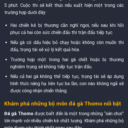
5 phút. Cuộc thi sẽ kết thúc nếu xuất hiện một trong các
trường hợp dưới đây:
Hai chiến kê bị thương cần nghỉ ngơi, nếu sau khi hồi
phục cả hai còn sức chiến đấu thì trận đấu tiếp tục.
Nếu gà có dấu hiệu bỏ chạy hoặc không còn muốn thi
đấu, trọng tài sẽ xử lý kết quả hòa.
Trường hợp một trong hai gà chết hoặc bị thương
nghiêm trọng sẽ không tiếp tục trận đấu.
Nếu cả hai gà không thể tiếp tục, trọng tài sẽ áp dụng
hình thức nâng hạ liên tục ba lần; con nào không ngã sẽ
được công nhận chiến thắng.
Khám phá những bộ môn đá gà Thomo nổi bật
Đá gà Thomo
được biết đến là một trong những “sân chơi”
lớn mạnh với nhiều chiến kê chất lượng. Khám phá những bộ
môn được yêu thích nhất ngay sau đây: