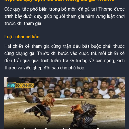
Các quy tắc phổ biến trong bộ môn đá gà tại Thomo được
trình bày dưới đây, giúp người tham gia nắm vững luật chơi
trước khi tham gia.
Luật chơi cơ bản
Hai chiến kê tham gia cùng trận đấu bắt buộc phải thuộc
cùng chạng gà. Trước khi bước vào cuộc thi, mỗi chiến kê
đều trải qua quá trình kiểm tra kỹ lưỡng về cân nặng, kích
thước và việc ghép đôi sao cho phù hợp.