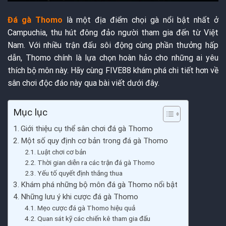
Đá gà Thomo
là một địa điểm chọi gà nổi bật nhất ở
Campuchia, thu hút đông đảo người tham gia đến từ Việt
Nam. Với nhiều trận đấu sôi động cùng phần thưởng hấp
dẫn, Thomo chính là lựa chọn hoàn hảo cho những ai yêu
thích bộ môn này. Hãy cùng FIVE88 khám phá chi tiết hơn về
sân chơi độc đáo này qua bài viết dưới đây.
Mục lục
Giới thiệu cụ thể sân chơi đá gà Thomo
Một số quy định cơ bản trong đá gà Thomo
Luật chơi cơ bản
Thời gian diễn ra các trận đá gà Thomo
Yếu tố quyết định thắng thua
Khám phá những bộ môn đá gà Thomo nổi bật
Những lưu ý khi cược đá gà Thomo
Mẹo cược đá gà Thomo hiệu quả
Quan sát kỹ các chiến kê tham gia đấu