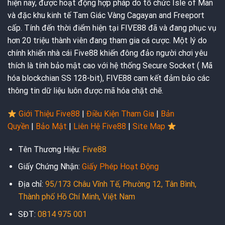
hiện nay, được hoạt động hợp pháp do tổ chức Isle of Man
và đặc khu kinh tế Tam Giác Vàng Cagayan and Freeport
cấp. Tính đến thời điểm hiện tại FIVE88 đã và đang phục vụ
hơn 20 triệu thành viên đang tham gia cá cược. Một lý do
chính khiến nhà cái Five88 khiến đông đảo người chơi yêu
thích là tính bảo mật cao với hệ thống Secure Socket ( Mã
hóa blockchian SS 128-bit), FIVE88 cam kết đảm bảo các
thông tin dữ liệu luôn được mã hóa chặt chẽ.
Giới Thiệu Five88
|
Điều Kiện Tham Gia
|
Bản
Quyền
|
Bảo Mật
|
Liên Hệ Five88
|
Site Map
Tên Thương Hiệu:
Five88
Giấy Chứng Nhận:
Giấy Phép Hoạt Động
Địa chỉ:
95/173 Châu Vĩnh Tế, Phường 12, Tân Bình,
Thành phố Hồ Chí Minh, Việt Nam
SĐT:
0814 975 001