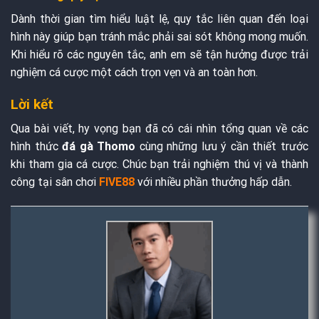
Dành thời gian tìm hiểu luật lệ, quy tắc liên quan đến loại
hình này giúp bạn tránh mắc phải sai sót không mong muốn.
Khi hiểu rõ các nguyên tắc, anh em sẽ tận hưởng được trải
nghiệm cá cược một cách trọn vẹn và an toàn hơn.
Lời kết
Qua bài viết, hy vọng bạn đã có cái nhìn tổng quan về các
hình thức
đá gà Thomo
cùng những lưu ý cần thiết trước
khi tham gia cá cược. Chúc bạn trải nghiệm thú vị và thành
công tại sân chơi
FIVE88
với nhiều phần thưởng hấp dẫn.